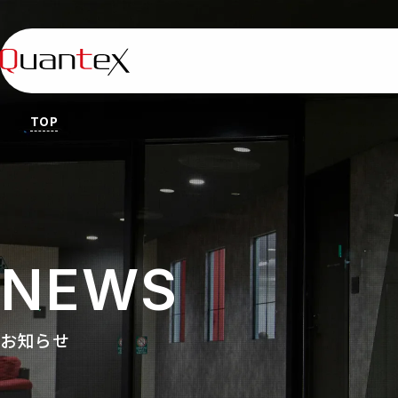
TOP
N
E
W
S
お知らせ