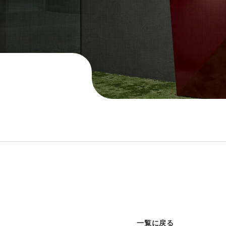
一覧に戻る